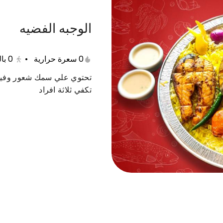
الوجبه الفضيه
الروبيان
كنعد و كابوريا
الأطباق الجانبية
الشورب
0 سعرة حرارية
•
0
با
تحتوي علي سمك شعور وفيل
تكفي ثلاثة افراد
قاروص
بلطي مع الرز