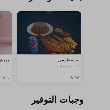
وجبه قاروص
موهيتو
0 سعرة حرارية
0 سعرة حرارية
وجبات التوفير