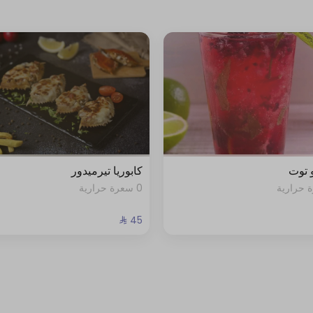
 توت
كابوريا تيرميدور
0 سعرة حرارية