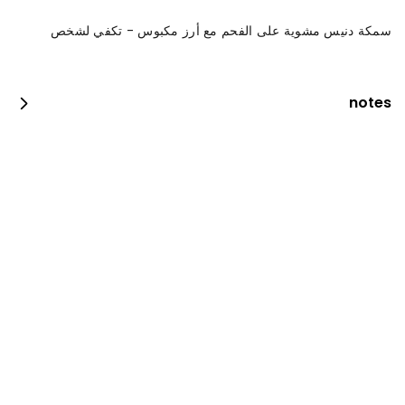
سمكة دنيس مشوية على الفحم مع أرز مكبوس - تكفي لشخص
notes
فيلية مع رز وسلطة
0 kcal