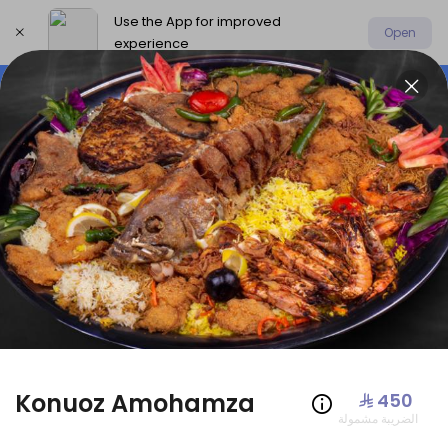
Use the App for improved
Open
experience
Select address
Offers
AmoHamza Platters
New P
OFFERS
Konuoz Amohamza
⁨⁦‪‬ 450⁩
الضريبة مشمولة