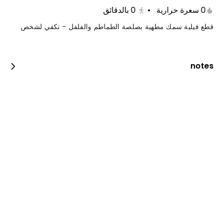
0 سعرة حرارية
•
0
بالدقائق
قطع فيلية سمك مطهية بصلصة الطماطم والفلفل - تكفي لشخص
notes
فيلية مع رز وسلطة
0 kcal