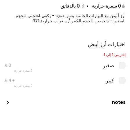
0 سعرة حرارية
•
0
بالدقائق
أرز أبيض مع البهارات الخاصة بعمو حمزة - يكفي لشخص للحجم
الصغير - شخصين للحجم الكبير / سعرات حرارية 371
اختيارات أرز أبيض
إختر من 1 إلى 1
صغير
0 سعرة حرارية
فيلية مع رز وسلطة
كبير
+ ⁨⁦‪‬ 4⁩
0 سعرة حرارية
0 سعرة حرارية
notes