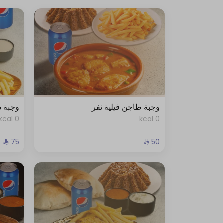
وجبة طاجن فيلية نفر
وجبة ش
0 kcal
0 kcal