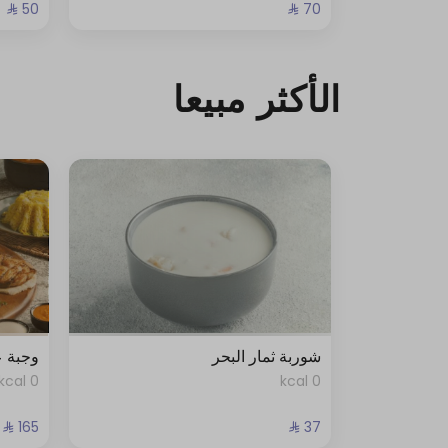
الأكثر مبيعا
شوربة ثمار البحر
وجبة 
0 kcal
0 kcal