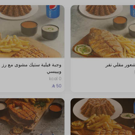
عور مقلي نفر
وجبة فيلية ستيك مشوى مع رز
وبيبسي
0 kcal