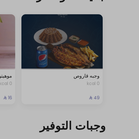
وجبه قاروص
موهيتو
0 kcal
0 kcal
وجبات التوفير