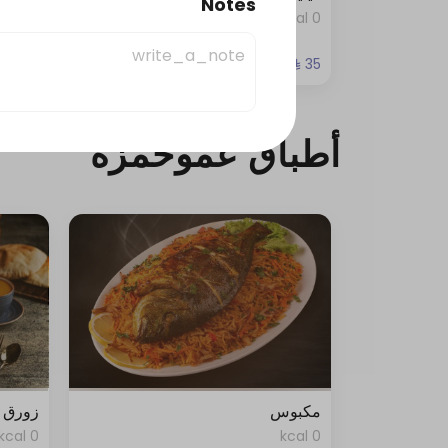
Notes
0 kcal
0 kcal
أطباق عموحمزة
مكبوس
زورق 
0 kcal
0 kcal