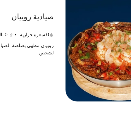
صيادية روبيان
الروبيان
كنعد و كابوريا
الأطباق الجانبية
الشورب
0 سعرة حرارية
•
0
با
روبيان مطهى بصلصة الصيادي
لشخص
قاروص
بلطي مع الرز