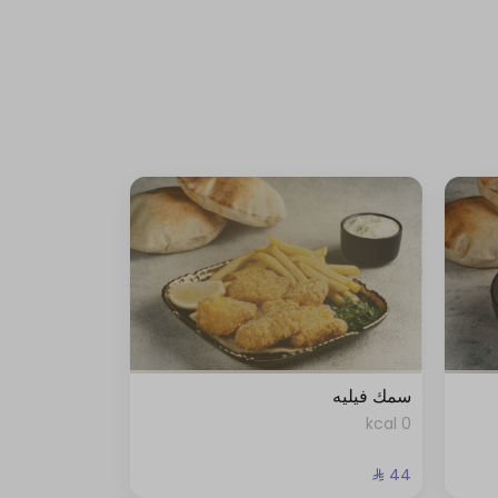
سمك فيليه
0 kcal