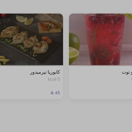
 توت
كابوريا تيرميدور
0 kcal