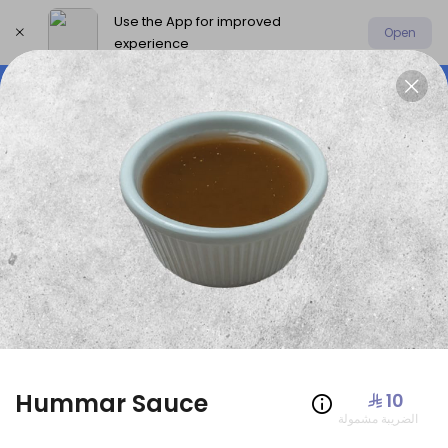
Use the App for improved
Open
experience
Select address
Offers
AmoHamza Platters
New P
OFFERS
Hummar Sauce
⁨⁦‪‬ 10⁩
الضريبة مشمولة