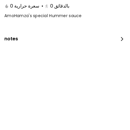
0 سعرة حرارية
•
0
بالدقائق
AmoHamza's special Hummer sauce
notes
Fillet with rice and salad
0 سعرة حرارية
⁨⁦‪‬ 35⁩