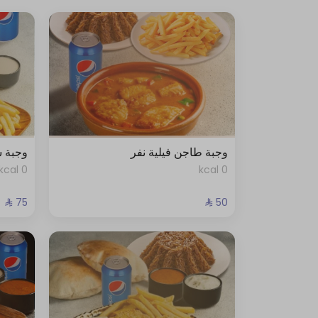
وجبة طاجن فيلية نفر
وجبة ش
0 kcal
0 kcal