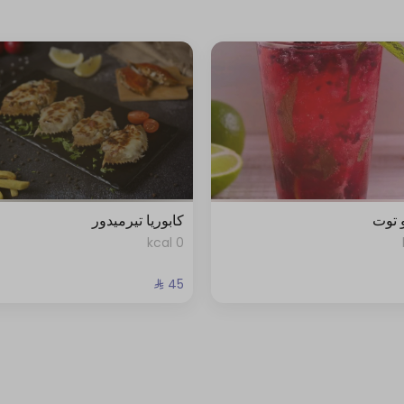
 توت
كابوريا تيرميدور
0 kcal