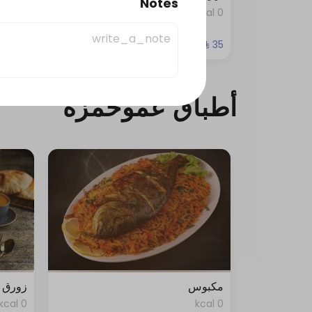
Notes
0 kcal
0 kcal
أطباق عموحمزة
مكبوس
زورق 
0 kcal
0 kcal