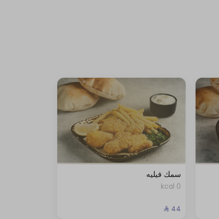
سمك فيليه
0 kcal