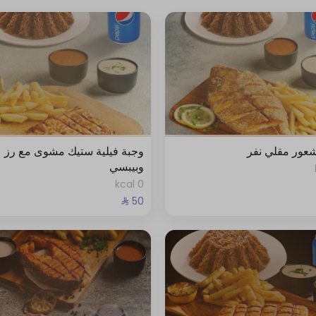
عور مقلي نفر
وجبة فيلية ستيك مشوى مع رز
وبيبسي
0 kcal