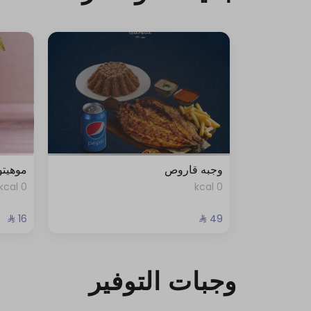
وجبه قاروص
موهيتو
0 kcal
0 kcal
وجبات التوفير