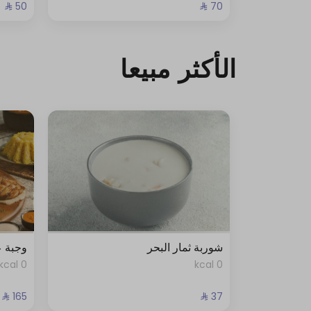
الأكثر مبيعا
شوربة ثمار البحر
وجبة 
0 kcal
0 kcal