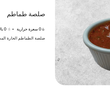
صلصة طماطم
الروبيان
كنعد و كابوريا
الأطباق الجانبية
الشورب
0 سعرة حرارية
•
0
با
صلصة الطماطم الحارة المضا
قاروص
بلطي مع الرز