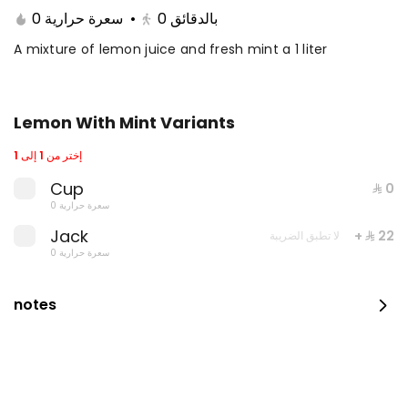
0 سعرة حرارية
•
0
بالدقائق
A mixture of lemon juice and fresh mint a 1 liter
Lemon With Mint Variants
إختر من 1 إلى 1
Cup
⁨⁦‪‬ 0⁩
0 سعرة حرارية
Jack
+ ⁨⁦‪‬ 22⁩
لا تطبق الضريبة
Fillet with rice and salad
0 سعرة حرارية
0 kcal
⁨⁦‪‬ 35⁩
notes