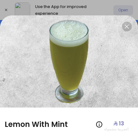
Use the App for improved
Open
experience
Select address
Offers
AmoHamza Platters
New P
OFFERS
Lemon With Mint
⁨⁦‪‬ 13⁩
الضريبة مشمولة