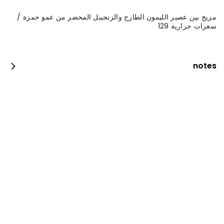
مزيج بين عصير الليمون الطازج والزنجبيل المحضر من عمو حمزة /
سعرات حرارية 129
notes
فيلية مع رز وسلطة
0 سعرة حرارية