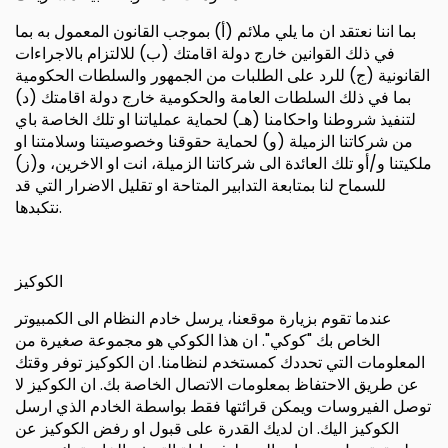
بما اننا نعتقد ان ما يلي ملائم (أ) بموجب القانون المعمول به بما
في ذلك القوانين خارج دولة اقامتك (ب) للالتزام بالاجراءات
القانونية (ج) للرد على الطلبات من الجمهور والسلطات الحكومية
بما في ذلك السلطات العامة والحكومية خارج دولة اقامتك (د)
لتنفيذ شروطنا واحكامنا (هـ) لحماية عملياتنا او تلك الخاصة باي
من شركاتنا الزميلة (و) لحماية حقوقنا وخصوصيتنا وسلامتنا او
ملكيتنا و/أو تلك العائدة الى شركاتنا الزميلة، انت او الاخرين، و(ز)
للسماح لنا بمتابعة التدابير المتاحة او تقليل الاضرار التي قد
نتكبدها.
الكوكيز
عندما تقوم بزيارة موقعنا، يرسل خادم النظام الى الكمبيوتر
الخاص بك "كوكي". ان هذا الكوكي هو مجموعة صغيرة من
المعلومات التي تحددك كمستخدم لنظامنا. ان الكوكيز توفر وقتك
عن طريق الاحتفاظ بمعلومات الاتصال الخاصة بك. ان الكوكيز لا
توصل الفيروسات ويمكن قرائتها فقط بواسطة الخادم الذي ارسل
الكوكيز اليك. ان لديك القدرة على قبول او رفض الكوكيز عن