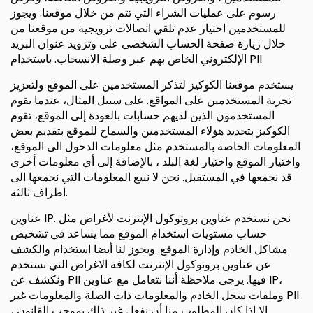
رسوم على عمليات الشراء التي تتم من خلال موقعنا. ويجوز
للمستخدمين اختيار عدم تلقي اتصالات ترويجية من موقعنا من
خلال زيارة صفحة الحساب الشخصي على وتزويد عنوان البريد
الإلكتروني الخاص بهم عبر وصلة الانسحاب. باستخدام PII
يستخدم موقعنا الكوكيز لتذكر المستخدمين على الموقع ولتعزيز
تجربة المستخدمين على المواقع. على سبيل المثال، عندما يقوم
المستخدمون الذين لديهم حسابات بالعودة إلى الموقع، تقوم
الكوكيز بتحديد هؤلاء المستخدمين والسماح للموقع بتقديم بعض
المعلومات الخاصة بالمستخدم مثل معلومات الدخول الى الموقع،
واختيار الموقع واختيار لغة البلد ، بالإضافة إلى أي معلومات أخرى
قد نجمعها في المستقبل. نحن لا نبيع المعلومات التي نجمعها الى
اطراف ثالثة.
عناوين IP. نحن نستخدم عناوين بروتوكول الإنترنت لأغراض مثل
حساب مستويات استخدام الموقع مما يساعد في تشخيص
مشاكل الخادم وإدارة الموقع. ويجوز لنا أيضا استخدام والكشف
عن عناوين بروتوكول الإنترنت لكافة الاغراض التي نستخدم
ونكشف عن PII فيها. يرجى ملاحظة أننا نتعامل مع عناوين IP،
وملفات سجل الخادم والمعلومات ذات الصلة والمعلومات غير PII
، إلا إذا كان المطلوب منا أن نفعل غير ذلك بموجب القانون