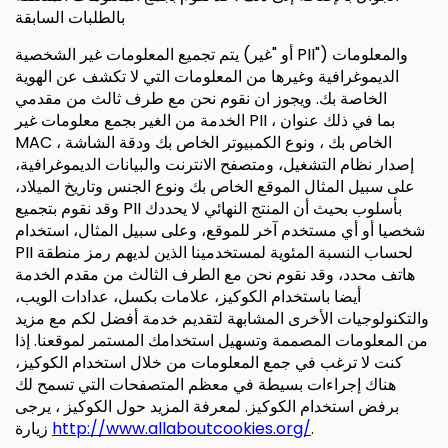
بالطلبات السابقة
يتم تجميع المعلومات غير الشخصية (أو "غير PII") والمعلومات
الديموغرافية وغيرها من المعلومات التي لا تكشف عن الهوية
الخاصة بك. ويجوز ان نقوم نحن مع طرف ثالث من مقدمي
الخدمة من الغير بجمع معلومات غير PII ، بما في ذلك عنوان
MAC الخاص بك ، ونوع الكمبيوتر الخاص بك ودقة الشاشة ،
إصدار نظام التشغيل، ومتصفح الانترنت والبيانات الديموغرافية،
على سبيل المثال الموقع الخاص بك ونوع الجنس وتاريخ الميلاد،
وقد نقوم بتجميع PII بأسلوب بحيث أن المنتج النهائي لا يحددك
شخصيا أو أي مستخدم آخر للموقع، وعلى سبيل المثال، استخدام
PII لحساب النسبة المئوية لمستخدمينا الذين لديهم رمز منطقة
هاتف محدد، وقد نقوم نحن مع الطرف الثالث من مقدم الخدمة
أيضا باستخدام الكوكيز، علامات بكسل، عدادات الويب،
والتكنولوجيات الأخرى المشابهة لتقديم خدمة أفضل لكم مع مزيد
من المعلومات المصممة وتسهيل استخدامك المستمر لموقعنا. إذا
كنت لا ترغب في جمع المعلومات من خلال استخدام الكوكيز،
هناك إجراءات بسيطة في معظم المتصفحات التي تسمح لك
برفض استخدام الكوكيز. لمعرفة المزيد حول الكوكيز ، يرجى
.
http://www.allaboutcookies.org/
زيارة