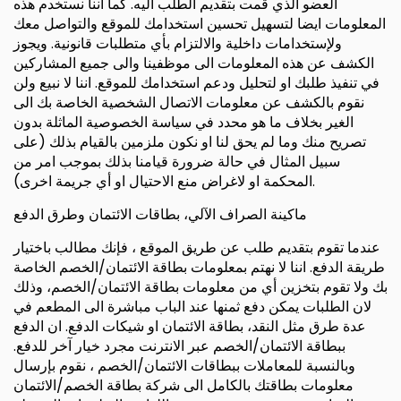
العضو الذي قمت بتقديم الطلب اليه. كما أننا نستخدم هذه
المعلومات ايضا لتسهيل تحسين استخدامك للموقع والتواصل معك
ولإستخدامات داخلية والالتزام بأي متطلبات قانونية. ويجوز
الكشف عن هذه المعلومات الى موظفينا والى جميع المشاركين
في تنفيذ طلبك او لتحليل ودعم استخدامك للموقع. اننا لا نبيع ولن
نقوم بالكشف عن معلومات الاتصال الشخصية الخاصة بك الى
الغير بخلاف ما هو محدد في سياسة الخصوصية الماثلة بدون
تصريح منك وما لم يحق لنا او نكون ملزمين بالقيام بذلك (على
سبيل المثال في حالة ضرورة قيامنا بذلك بموجب امر من
المحكمة او لاغراض منع الاحتيال او أي جريمة اخرى).
ماكينة الصراف الآلي، بطاقات الائتمان وطرق الدفع
عندما تقوم بتقديم طلب عن طريق الموقع ، فإنك مطالب باختيار
طريقة الدفع. اننا لا نهتم بمعلومات بطاقة الائتمان/الخصم الخاصة
بك ولا تقوم بتخزين أي من معلومات بطاقة الائتمان/الخصم، وذلك
لان الطلبات يمكن دفع ثمنها عند الباب مباشرة الى المطعم في
عدة طرق مثل النقد، بطاقة الائتمان او شيكات الدفع. ان الدفع
ببطاقة الائتمان/الخصم عبر الانترنت مجرد خيار آخر للدفع.
وبالنسبة للمعاملات ببطاقات الائتمان/الخصم ، نقوم بإرسال
معلومات بطاقتك بالكامل الى شركة بطاقة الخصم/الائتمان